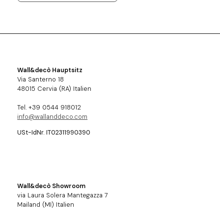
Wall&decò Hauptsitz
Via Santerno 18
48015 Cervia (RA) Italien
Tel. +39 0544 918012
info@wallanddeco.com
USt-IdNr. IT02311990390
Wall&decò Showroom
via Laura Solera Mantegazza 7
Mailand (MI) Italien