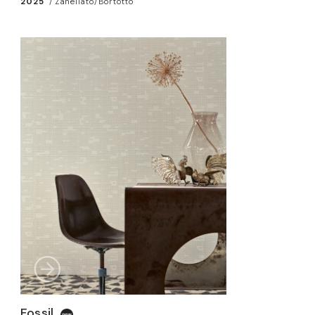
2025
/
Zanellato/Bortotto
Fossil