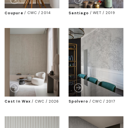
Coupure
/
CWC / 2014
Santiago
/
WET / 2019
Cast In Wax
/
CWC / 2026
Spolvero
/
CWC / 2017