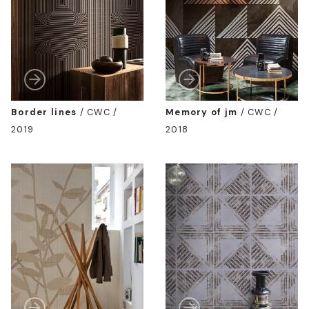
Border lines
/
CWC /
Memory of jm
/
CWC /
2019
2018