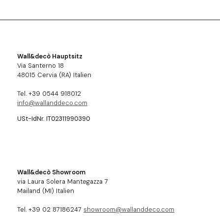
Wall&decò Hauptsitz
Via Santerno 18
48015 Cervia (RA) Italien
Tel. +39 0544 918012
info@wallanddeco.com
USt-IdNr. IT02311990390
Wall&decò Showroom
via Laura Solera Mantegazza 7
Mailand (MI) Italien
Tel. +39 02 87186247
showroom@wallanddeco.com