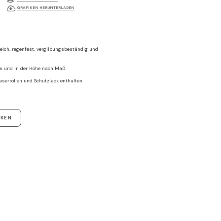
GRAFIKEN HERUNTERLADEN
ich, regenfest, vergilbungsbeständig und
 cm und in der Höhe nach Maß.
aserrollen und Schutzlack enthalten.
CKEN