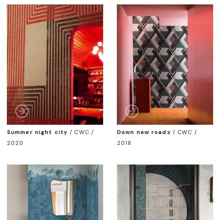
Summer night city
/
CWC /
Down new roads
/
CWC /
2020
2018