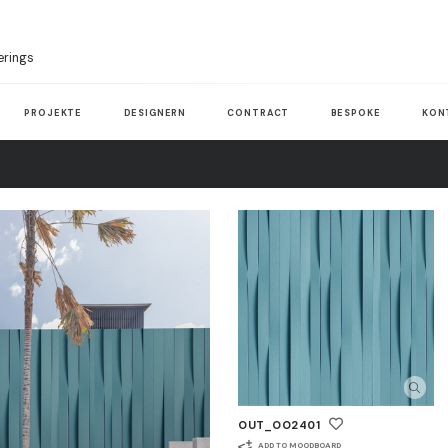
erings
PROJEKTE
DESIGNERN
CONTRACT
BESPOKE
KON
OUT_OO2401
ADD TO MOODBOARD