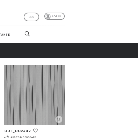
LOG IN
DEU
TAKTE
OUT_OO2402
ADD TO MOODBOARD