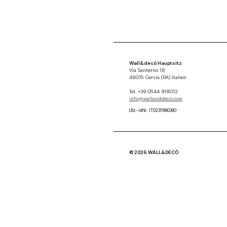
Wall&decò Hauptsitz
Via Santerno 18
48015 Cervia (RA) Italien
Tel. +39 0544 918012
info@wallanddeco.com
USt-IdNr. IT02311990390
© 2026 WALL&DECÒ