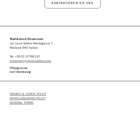
KONTAKTIEREN SIE UNS
Wall&decò Showroom
via Laura Solera Mantegazza 7
Mailand (MI) Italien
Tel. +39 02 87186247
showroom@wallanddeco.com
Öffnungszeiten:
nach Vereinbarung
PRIVACY & COOKIE POLICY
WHISTLEBLOWING POLICY
GENERAL TERMS