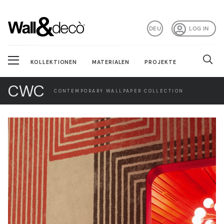
DEU
LOG IN
KOLLEKTIONEN
MATERIALEN
PROJEKTE
CWC
CONTEMPORARY WALLPAPER COLLECTION