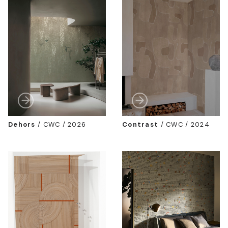
Dehors
/
CWC / 2026
Contrast
/
CWC / 2024