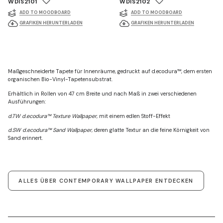
WDIS2101
WDIS2102
ADD TO MOODBOARD
ADD TO MOODBOARD
GRAFIKEN HERUNTERLADEN
GRAFIKEN HERUNTERLADEN
Maßgeschneiderte Tapete für Innenräume, gedruckt auf d.ecodura™, dem ersten
organischen Bio-Vinyl-Tapetensubstrat.
Erhältlich in Rollen von 47 cm Breite und nach Maß in zwei verschiedenen
Ausführungen:
d.TW d.ecodura™ Texture Wallpaper
, mit einem edlen Stoff-Effekt
d.SW d.ecodura™ Sand Wallpaper
, deren glatte Textur an die feine Körnigkeit von
Sand erinnert.
ALLES ÜBER CONTEMPORARY WALLPAPER ENTDECKEN