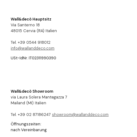
Wall&decò Hauptsitz
Via Santerno 18
48015 Cervia (RA) Italien
Tel. +39 0544 918012
info@wallanddeco.com
USt-IdNr. IT02311990390
Wall&decò Showroom
via Laura Solera Mantegazza 7
Mailand (MI) Italien
Tel. +39 02 87186247
showroom@wallanddeco.com
Öffnungszeiten:
nach Vereinbarung