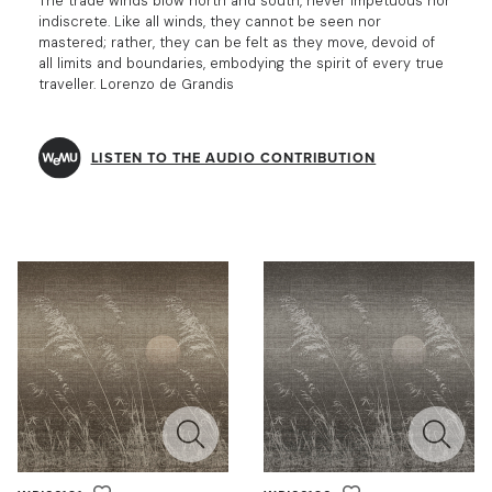
The trade winds blow north and south, never impetuous nor
indiscrete. Like all winds, they cannot be seen nor
mastered; rather, they can be felt as they move, devoid of
all limits and boundaries, embodying the spirit of every true
traveller. Lorenzo de Grandis
LISTEN TO THE AUDIO CONTRIBUTION