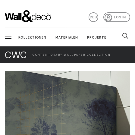
DEU
LOG IN
KOLLEKTIONEN
MATERIALEN
PROJEKTE
CWC
CONTEMPORARY WALLPAPER COLLECTION