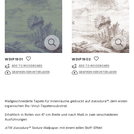
WDIP1901
WDIP1902
ADD TO MOODBOARD
ADD TO MOODBOARD
GRAFIKEN HERUNTERLADEN
GRAFIKEN HERUNTERLADEN
Maßgeschneiderte Tapete für Innenräume, gedruckt auf d.ecodura™, dem ersten
organischen Bio-Vinyl-Tapetensubstrat.
Erhältlich in Rollen von 47 cm Breite und nach Maß in zwei verschiedenen
Ausführungen:
d.TW d.ecodura™ Texture Wallpaper
, mit einem edlen Stoff-Effekt