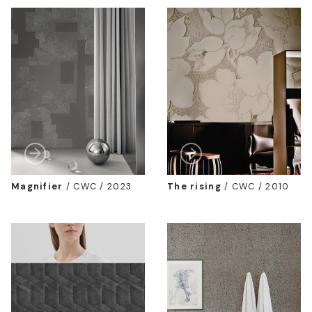
Magnifier
/
CWC / 2023
The rising
/
CWC / 2010