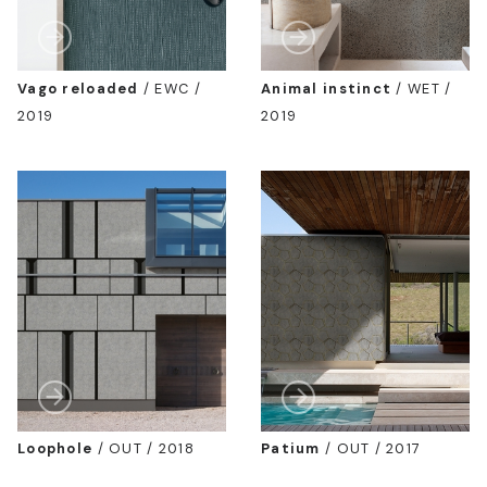
Vago reloaded
/
EWC /
Animal instinct
/
WET /
2019
2019
Loophole
/
OUT / 2018
Patium
/
OUT / 2017