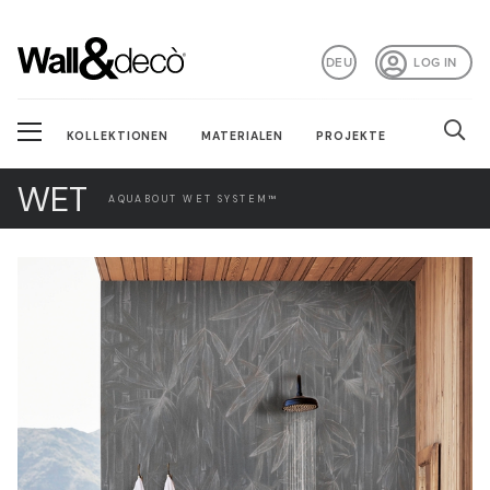
DEU
LOG IN
KOLLEKTIONEN
MATERIALEN
PROJEKTE
WET
AQUABOUT WET SYSTEM™