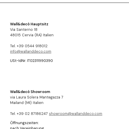
Wall&decò Hauptsitz
Via Santerno 18
48015 Cervia (RA) Italien
Tel. +39 0544 918012
info@wallanddeco.com
USt-IdNr. IT02311990390
Wall&decò Showroom
via Laura Solera Mantegazza 7
Mailand (MI) Italien
Tel. +39 02 87186247
showroom@wallanddeco.com
Öffnungszeiten:
nach Vereinbarung