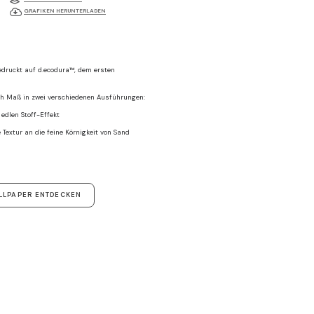
GRAFIKEN HERUNTERLADEN
druckt auf d.ecodura™, dem ersten
ach Maß in zwei verschiedenen Ausführungen:
 edlen Stoff-Effekt
e Textur an die feine Körnigkeit von Sand
LLPAPER ENTDECKEN