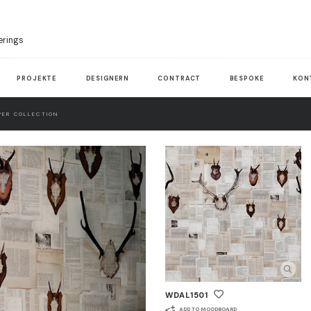
erings
PROJEKTE
DESIGNERN
CONTRACT
BESPOKE
KON
ER COLLECTION
WDAL1501
ADD TO MOODBOARD