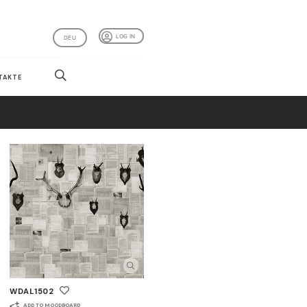
LOG IN
DEU
TAKTE
WDAL1502
ADD TO MOODBOARD