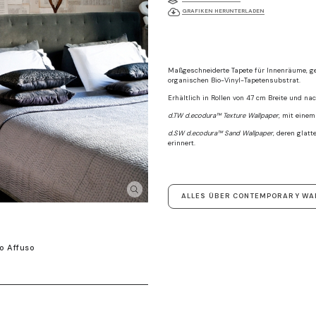
GRAFIKEN HERUNTERLADEN
Maßgeschneiderte Tapete für Innenräume, ge
organischen Bio-Vinyl-Tapetensubstrat.
Erhältlich in Rollen von 47 cm Breite und n
d.TW d.ecodura™ Texture Wallpaper
, mit einem
d.SW d.ecodura™ Sand Wallpaper
, deren glatt
erinnert.
ALLES ÜBER CONTEMPORARY WA
o Affuso