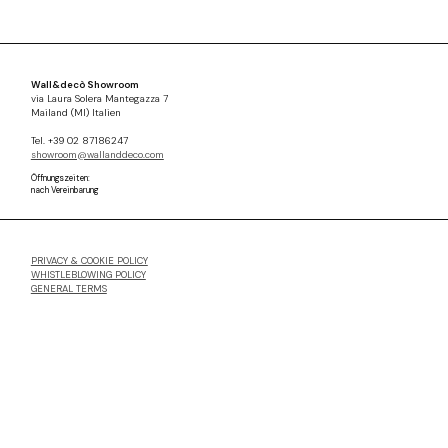
Wall&decò Showroom
via Laura Solera Mantegazza 7
Mailand (MI) Italien
Tel. +39 02 87186247
showroom@wallanddeco.com
Öffnungszeiten:
nach Vereinbarung
PRIVACY & COOKIE POLICY
WHISTLEBLOWING POLICY
GENERAL TERMS