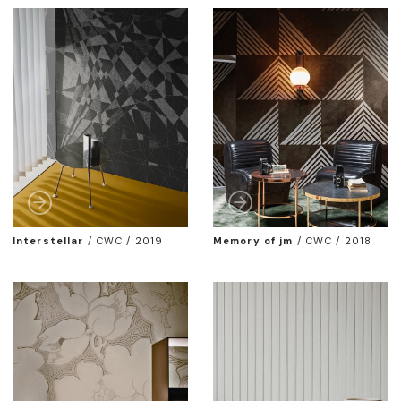
Interstellar
/
CWC / 2019
Memory of jm
/
CWC / 2018