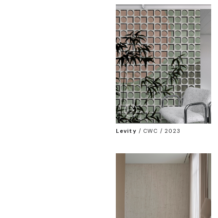
Levity
/
CWC / 2023