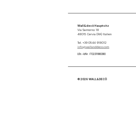
Wall&decò Hauptsitz
Via Santerno 18
48015 Cervia (RA) Italien
Tel. +39 0544 918012
info@wallanddeco.com
USt-IdNr. IT02311990390
© 2026 WALL&DECÒ