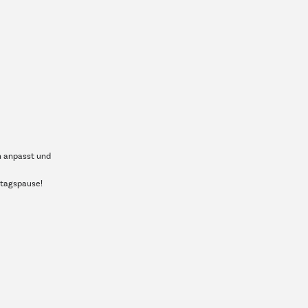
n anpasst und
ttagspause!