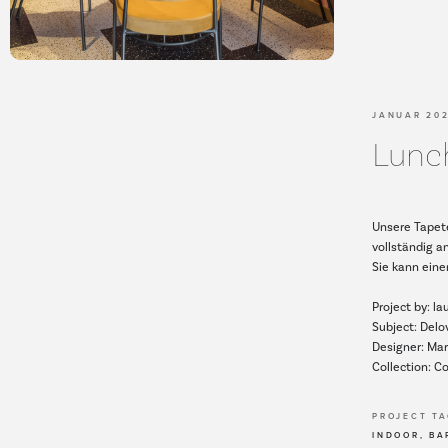
JANUAR 202
Lunc
Unsere Tapet
vollständig a
Sie kann ein
Project by: l
Subject: Delo
Designer: Ma
Collection: 
PROJECT T
INDOOR, BA