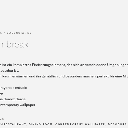
5 / VALENCIA, ES
h break
e ist ein komplettes Einrichtungselement, das sich an verschiedene Umgebunge
npassbar ist.
en Raum erwärmen und ihn gemütlich und besonders machen, perfekt für eine Mi
aurayerpes estudio
ve
ria Gomez Garcia
Contemporary wallpaper
AGS
R&RESTAURANT, DINING ROOM, CONTEMPORARY WALLPAPER, DECODURA