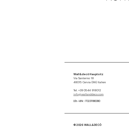
Wall&decò Hauptsitz
Via Santerno 18
48015 Cervia (RA) Italien
Tel. +39 0544 918012
info@wallanddeco.com
USt-IdNr. IT02311990390
© 2026 WALL&DECÒ