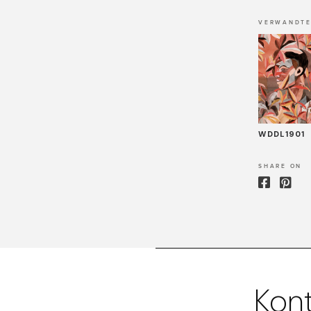
VERWANDTE
WDDL1901
SHARE ON
Kont