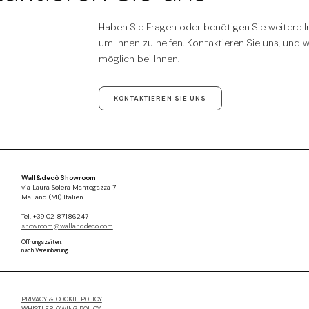
Haben Sie Fragen oder benötigen Sie weitere In
um Ihnen zu helfen. Kontaktieren Sie uns, und 
möglich bei Ihnen.
KONTAKTIEREN SIE UNS
Wall&decò Showroom
via Laura Solera Mantegazza 7
Mailand (MI) Italien
Tel. +39 02 87186247
showroom@wallanddeco.com
Öffnungszeiten:
nach Vereinbarung
PRIVACY & COOKIE POLICY