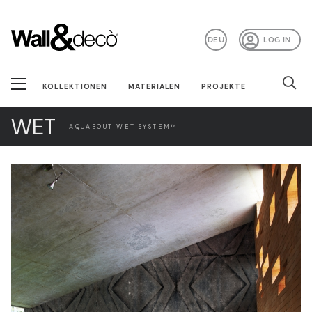
DEU
LOG IN
KOLLEKTIONEN
MATERIALEN
PROJEKTE
WET
AQUABOUT WET SYSTEM™