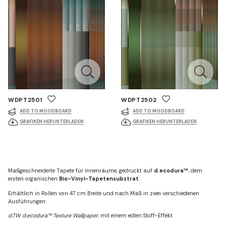
WDPT2501
WDPT2502
ADD TO MOODBOARD
ADD TO MOODBOARD
GRAFIKEN HERUNTERLADEN
GRAFIKEN HERUNTERLADEN
Maßgeschneiderte Tapete für Innenräume, gedruckt auf
d.ecodura™
, dem
ersten organischen
Bio-Vinyl-Tapetensubstrat
.
Erhältlich in Rollen von 47 cm Breite und nach Maß in zwei verschiedenen
Ausführungen:
d.TW d.ecodura™ Texture Wallpaper
, mit einem edlen Stoff-Effekt