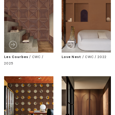
Les Courbes
/
CWC /
Love Nest
/
CWC / 2022
2025