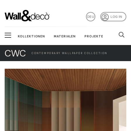
DEU
LOG IN
KOLLEKTIONEN
MATERIALEN
PROJEKTE
CWC
CONTEMPORARY WALLPAPER COLLECTION