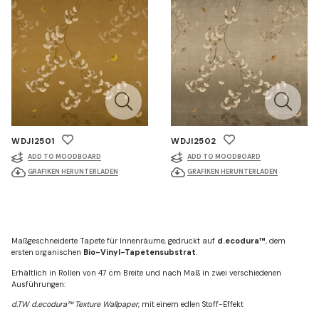
WDJI2501
WDJI2502
ADD TO MOODBOARD
ADD TO MOODBOARD
GRAFIKEN HERUNTERLADEN
GRAFIKEN HERUNTERLADEN
Maßgeschneiderte Tapete für Innenräume, gedruckt auf
d.ecodura™
, dem
ersten organischen
Bio-Vinyl-Tapetensubstrat
.
Erhältlich in Rollen von 47 cm Breite und nach Maß in zwei verschiedenen
Ausführungen:
d.TW d.ecodura™ Texture Wallpaper
, mit einem edlen Stoff-Effekt