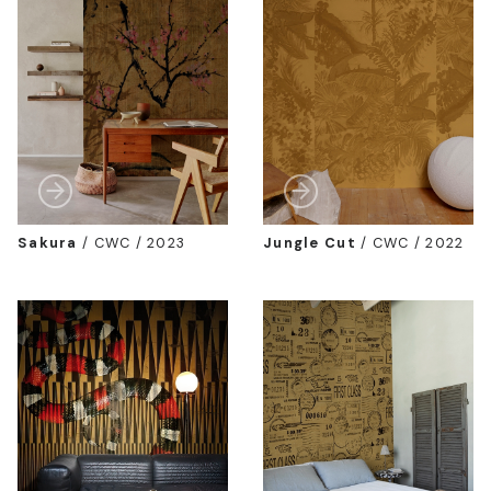
Sakura
/
CWC / 2023
Jungle Cut
/
CWC / 2022