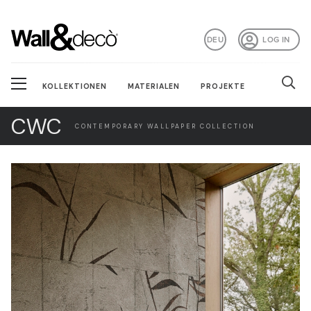
DEU
LOG IN
KOLLEKTIONEN
MATERIALEN
PROJEKTE
CWC
CONTEMPORARY WALLPAPER COLLECTION