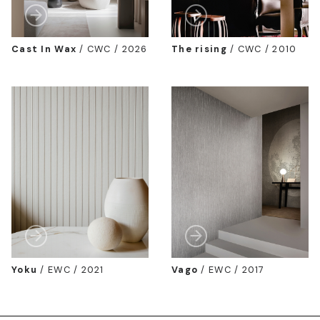
Cast In Wax
/
CWC / 2026
The rising
/
CWC / 2010
Yoku
/
EWC / 2021
Vago
/
EWC / 2017