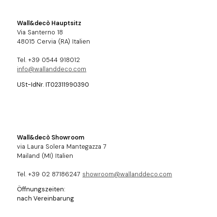
Wall&decò Hauptsitz
Via Santerno 18
48015 Cervia (RA) Italien
Tel. +39 0544 918012
info@wallanddeco.com
USt-IdNr. IT02311990390
Wall&decò Showroom
via Laura Solera Mantegazza 7
Mailand (MI) Italien
Tel. +39 02 87186247
showroom@wallanddeco.com
Öffnungszeiten:
nach Vereinbarung