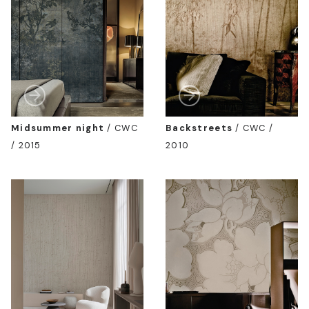
Midsummer night
/
CWC
Backstreets
/
CWC /
/ 2015
2010