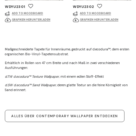
WDYU2301
WDYU2302
ADD TO MOODBOARD
ADD TO MOODBOARD
GRAFIKEN HERUNTERLADEN
GRAFIKEN HERUNTERLADEN
Maßgeschneiderte Tapete für Innenräume, gedruckt auf d.ecodura™, dem ersten
organischen Bio-Vinyl-Tapetensubstrat.
Erhältlich in Rollen von 47 cm Breite und nach Maß in zwei verschiedenen
Ausführungen:
d.TW d.ecodura™ Texture Wallpaper
, mit einem edlen Stoff-Effekt
d.SW d.ecodura™ Sand Wallpaper
, deren glatte Textur an die feine Körnigkeit von
Sand erinnert.
ALLES ÜBER CONTEMPORARY WALLPAPER ENTDECKEN