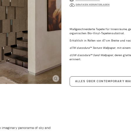
GRAFIKEN HERUNTERLADEN
Maßgeschneiderte Tapete für Innenräume, ge
organischen Bio-Vinyl-Tapetensubstrat.
Erhältlich in Rollen von 47 cm Breite und n
d.TW d.ecodura™ Texture Wallpaper
, mit einem
d.SW d.ecodura™ Sand Wallpaper
, deren glatt
erinnert.
ALLES ÜBER CONTEMPORARY WA
 an imaginary panorama of sky and