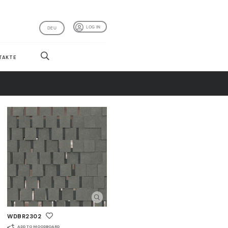
LOG IN
DEU
TAKTE
WDBR2302
ADD TO MOODBOARD