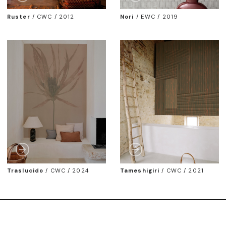
Ruster
/
CWC / 2012
Nori
/
EWC / 2019
Traslucido
/
CWC / 2024
Tameshigiri
/
CWC / 2021