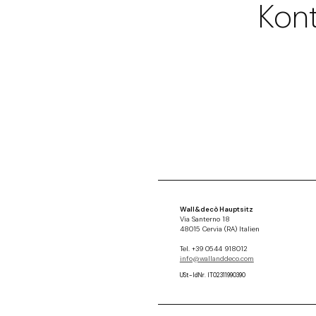
Kont
Wall&decò Hauptsitz
Via Santerno 18
48015 Cervia (RA) Italien
Tel. +39 0544 918012
info@wallanddeco.com
USt-IdNr. IT02311990390