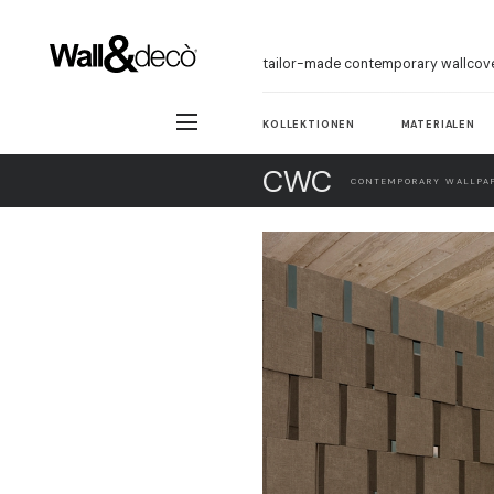
tailor-made contemporary wallcov
KOLLEKTIONEN
MATERIALEN
CWC
CONTEMPORARY WALLPAP