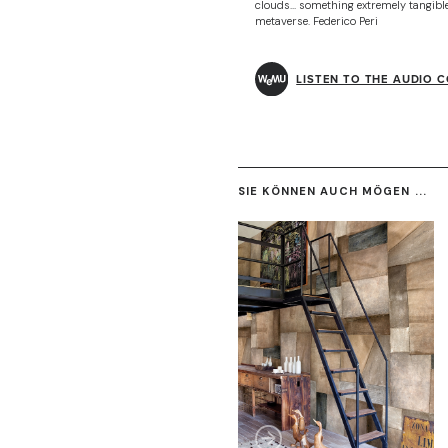
clouds... something extremely tangibl
metaverse. Federico Peri
LISTEN TO THE AUDIO 
SIE KÖNNEN AUCH MÖGEN ...