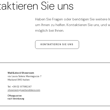
aktieren Sie uns
Haben Sie Fragen oder benötigen Sie weitere In
um Ihnen zu helfen. Kontaktieren Sie uns, und 
möglich bei Ihnen.
KONTAKTIEREN SIE UNS
Wall&decò Showroom
via Laura Solera Mantegazza 7
Mailand (MI) Italien
Tel. +39 02 87186247
showroom@wallanddeco.com
Öffnungszeiten:
nach Vereinbarung