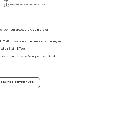
GRAFIKEN HERUNTERLADEN
druckt auf d.ecodura™, dem ersten
ach Maß in zwei verschiedenen Ausführungen:
 edlen Stoff-Effekt
e Textur an die feine Körnigkeit von Sand
LLPAPER ENTDECKEN