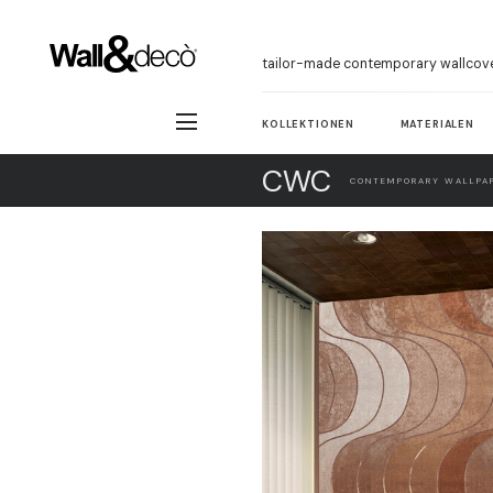
tailor-made contemporary wallcov
KOLLEKTIONEN
MATERIALEN
CWC
CONTEMPORARY WALLPAP