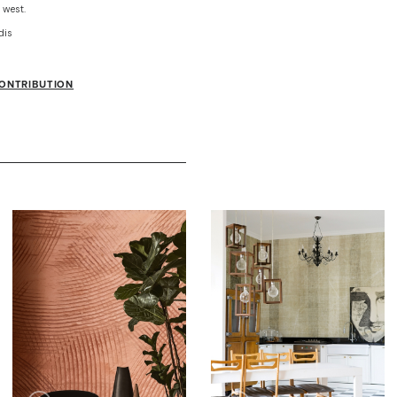
 west.
dis
CONTRIBUTION