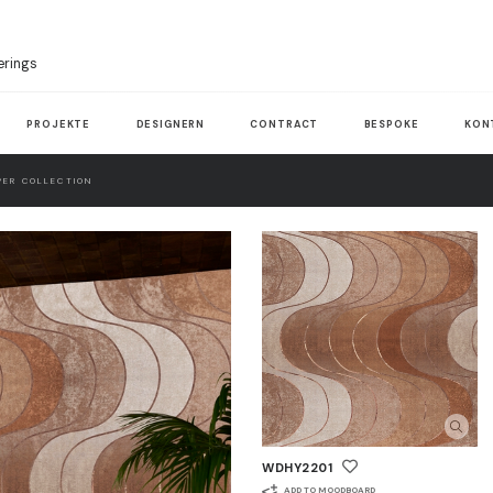
erings
PROJEKTE
DESIGNERN
CONTRACT
BESPOKE
KON
ER COLLECTION
WDHY2201
ADD TO MOODBOARD