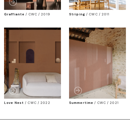
Graffiante
/
CWC / 2019
Striping
/
CWC / 2011
Love Nest
/
CWC / 2022
Summertime
/
CWC / 2021