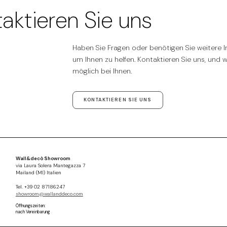
aktieren Sie uns
Haben Sie Fragen oder benötigen Sie weitere In
um Ihnen zu helfen. Kontaktieren Sie uns, und 
möglich bei Ihnen.
KONTAKTIEREN SIE UNS
Wall&decò Showroom
via Laura Solera Mantegazza 7
Mailand (MI) Italien
Tel. +39 02 87186247
showroom@wallanddeco.com
Öffnungszeiten:
nach Vereinbarung