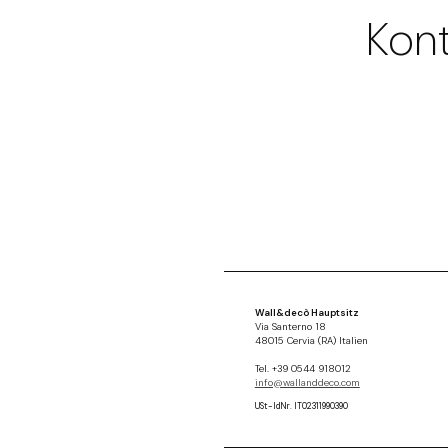
Kont
Wall&decò Hauptsitz
Via Santerno 18
48015 Cervia (RA) Italien
Tel. +39 0544 918012
info@wallanddeco.com
USt-IdNr. IT02311990390