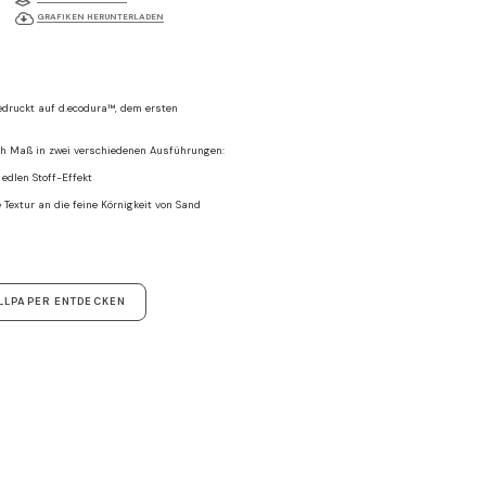
GRAFIKEN HERUNTERLADEN
druckt auf d.ecodura™, dem ersten
ach Maß in zwei verschiedenen Ausführungen:
 edlen Stoff-Effekt
e Textur an die feine Körnigkeit von Sand
LLPAPER ENTDECKEN