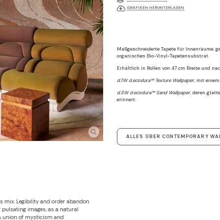
GRAFIKEN HERUNTERLADEN
Maßgeschneiderte Tapete für Innenräume, ge
organischen Bio-Vinyl-Tapetensubstrat.
Erhältlich in Rollen von 47 cm Breite und n
d.TW d.ecodura™ Texture Wallpaper
, mit einem
d.SW d.ecodura™ Sand Wallpaper
, deren glatt
erinnert.
ALLES ÜBER CONTEMPORARY WA
s mix. Legibility and order abandon
f pulsating images, as a natural
 A union of mysticism and