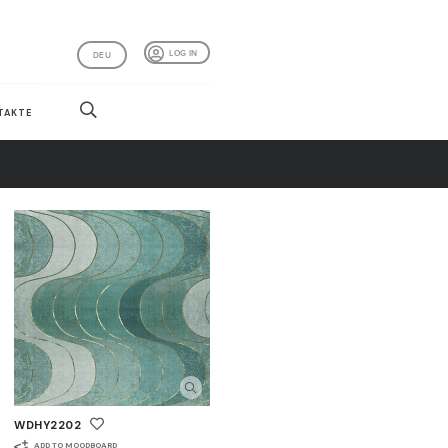
LOG IN
DEU
TAKTE
WDHY2202
ADD TO MOODBOARD