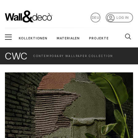
DEU
LOG IN
KOLLEKTIONEN
MATERIALEN
PROJEKTE
CWC
CONTEMPORARY WALLPAPER COLLECTION