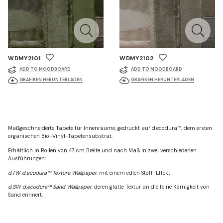
WDMY2101
WDMY2102
ADD TO MOODBOARD
ADD TO MOODBOARD
GRAFIKEN HERUNTERLADEN
GRAFIKEN HERUNTERLADEN
Maßgeschneiderte Tapete für Innenräume, gedruckt auf d.ecodura™, dem ersten
organischen Bio-Vinyl-Tapetensubstrat.
Erhältlich in Rollen von 47 cm Breite und nach Maß in zwei verschiedenen
Ausführungen:
d.TW d.ecodura™ Texture Wallpaper
, mit einem edlen Stoff-Effekt
d.SW d.ecodura™ Sand Wallpaper
, deren glatte Textur an die feine Körnigkeit von
Sand erinnert.