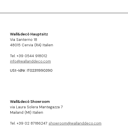
Wall&decò Hauptsitz
Via Santerno 18
48015 Cervia (RA) Italien
Tel. +39 0544 918012
info@wallanddeco.com
USt-IdNr. IT02311990390
Wall&decò Showroom
via Laura Solera Mantegazza 7
Mailand (MI) Italien
Tel. +39 02 87186247
showroom@wallanddeco.com