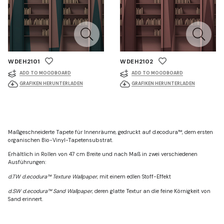
WDEH2101
WDEH2102
ADD TO MOODBOARD
ADD TO MOODBOARD
GRAFIKEN HERUNTERLADEN
GRAFIKEN HERUNTERLADEN
Maßgeschneiderte Tapete für Innenräume, gedruckt auf d.ecodura™, dem ersten
organischen Bio-Vinyl-Tapetensubstrat.
Erhältlich in Rollen von 47 cm Breite und nach Maß in zwei verschiedenen
Ausführungen:
d.TW d.ecodura™ Texture Wallpaper
, mit einem edlen Stoff-Effekt
d.SW d.ecodura™ Sand Wallpaper
, deren glatte Textur an die feine Körnigkeit von
Sand erinnert.