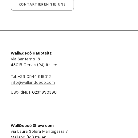
KONTAKTIEREN SIE UNS
Wall&decò Hauptsitz
Via Santerno 18
48015 Cervia (RA) Italien
Tel. +39 0544 918012
info@wallanddeco.com
USt-IdNr. IT02311990390
Wall&decò Showroom
via Laura Solera Mantegazza 7
Mailand (MI) Italien