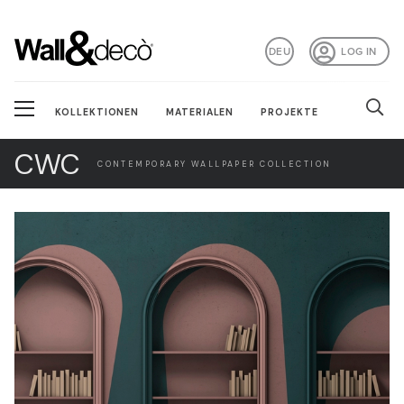
DEU
LOG IN
KOLLEKTIONEN
MATERIALEN
PROJEKTE
CWC
CONTEMPORARY WALLPAPER COLLECTION