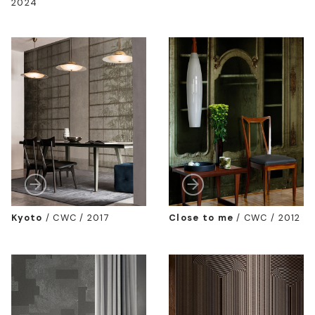
2024
Kyoto
/
CWC / 2017
Close to me
/
CWC / 2012