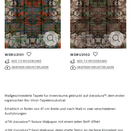
WDRU2101
WDRU2102
ADD TO MOODBOARD
ADD TO MOODBOARD
GRAFIKEN HERUNTERLADEN
GRAFIKEN HERUNTERLADEN
Maßgeschneiderte Tapete für Innenräume, gedruckt auf d.ecodura™, dem ersten
organischen Bio-Vinyl-Tapetensubstrat.
Erhältlich in Rollen von 47 cm Breite und nach Maß in zwei verschiedenen
Ausführungen:
d.TW d.ecodura™ Texture Wallpaper
, mit einem edlen Stoff-Effekt
d.SW d.ecodura™ Sand Wallpaper
, deren glatte Textur an die feine Körnigkeit von