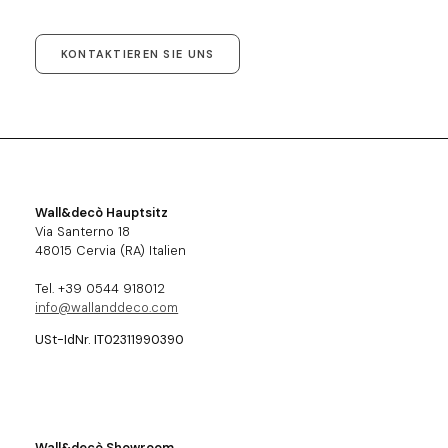
KONTAKTIEREN SIE UNS
Wall&decò Hauptsitz
Via Santerno 18
48015 Cervia (RA) Italien
Tel. +39 0544 918012
info@wallanddeco.com
USt-IdNr. IT02311990390
Wall&decò Showroom