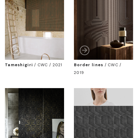
Tameshigiri
/
CWC / 2021
Border lines
/
CWC /
2019