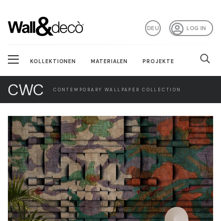
DEU
LOG IN
KOLLEKTIONEN
MATERIALEN
PROJEKTE
CWC
CONTEMPORARY WALLPAPER COLLECTION