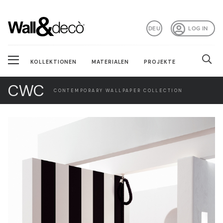
DEU
LOG IN
KOLLEKTIONEN
MATERIALEN
PROJEKTE
CWC
CONTEMPORARY WALLPAPER COLLECTION