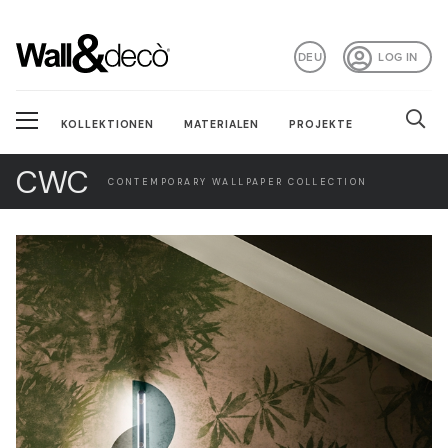
DEU
LOG IN
KOLLEKTIONEN
MATERIALEN
PROJEKTE
CWC
CONTEMPORARY WALLPAPER COLLECTION