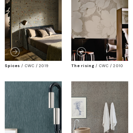
Spices
/
CWC / 2019
The rising
/
CWC / 2010