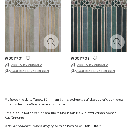
WDCI1701
WDCI1702
ADD TO MOODBOARD
ADD TO MOODBOARD
GRAFIKEN HERUNTERLADEN
GRAFIKEN HERUNTERLADEN
Maßgeschneiderte Tapete für Innenräume, gedruckt auf d.ecodura™, dem ersten
organischen Bio-Vinyl-Tapetensubstrat.
Erhältlich in Rollen von 47 cm Breite und nach Maß in zwei verschiedenen
Ausführungen:
d.TW d.ecodura™ Texture Wallpaper
, mit einem edlen Stoff-Effekt