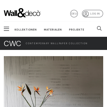
DEU
LOG IN
KOLLEKTIONEN
MATERIALEN
PROJEKTE
CWC
CONTEMPORARY WALLPAPER COLLECTION