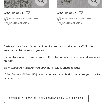
WDSH1602-A
WDSH1602-B
AGGIUNGI A MOODBOARD
AGGIUNGI A MOODBOARD
SCARICA GRAFICA
SCARICA GRAFICA
Carta da parati su misura per interni, stampato su
d.ecodura™
, il primo
supporto in
bio-vinile organico
.
Disponibile in rolli di larghezza cm 47 e altezza personalizzata, su due diverse
finiture:
d.TW d.ecodura™ Texture Wallpaper
, dal prezioso effetto tessuto
d.SW d.ecodura™ Sand Wallpaper
, la cui trama liscia ricorda la fine granulosità
della sabbia.
SCOPRI TUTTO SU CONTEMPORARY WALLPAPER