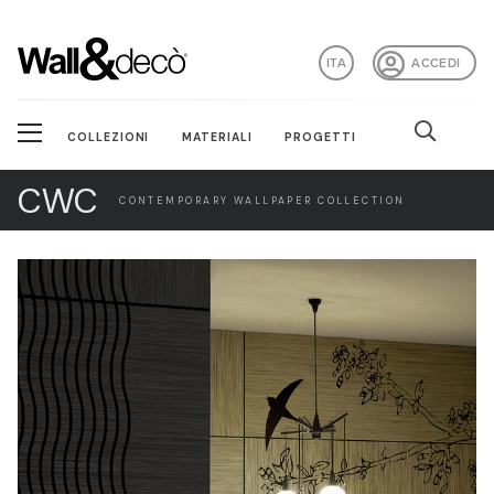
ITA
ACCEDI
COLLEZIONI
MATERIALI
PROGETTI
CWC
CONTEMPORARY WALLPAPER COLLECTION