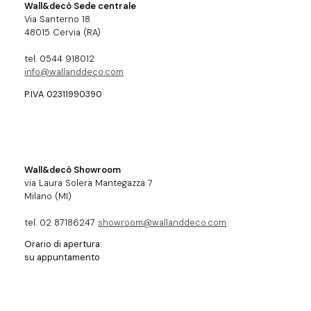
Wall&decò Sede centrale
Via Santerno 18
48015 Cervia (RA)
tel. 0544 918012
info@wallanddeco.com
P.IVA 02311990390
Wall&decò Showroom
via Laura Solera Mantegazza 7
Milano (MI)
tel. 02 87186247
showroom@wallanddeco.com
Orario di apertura:
su appuntamento