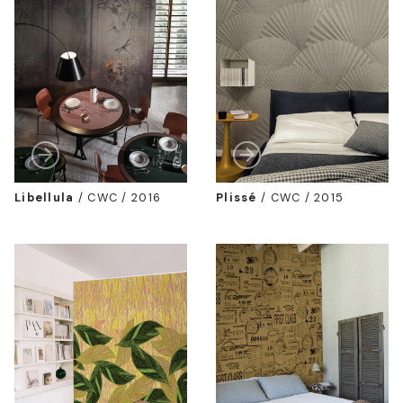
Libellula
/
CWC / 2016
Plissé
/
CWC / 2015