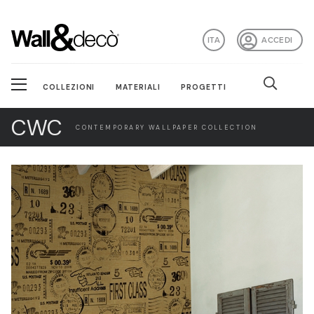
ITA
ACCEDI
COLLEZIONI
MATERIALI
PROGETTI
CWC
CONTEMPORARY WALLPAPER COLLECTION