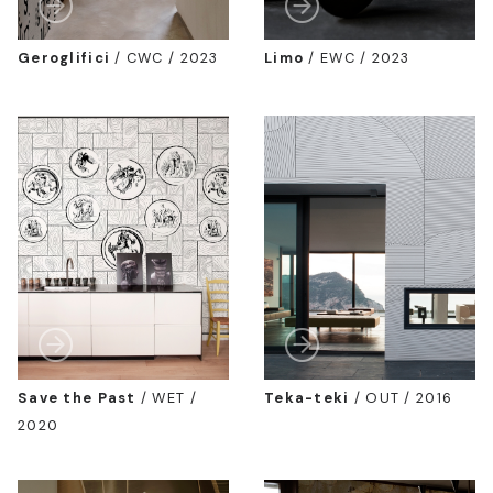
Geroglifici
/
CWC / 2023
Limo
/
EWC / 2023
Save the Past
/
WET /
Teka-teki
/
OUT / 2016
2020