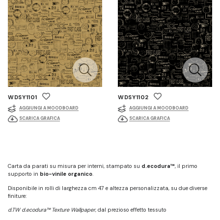
WDSY1101
WDSY1102
AGGIUNGI A MOODBOARD
AGGIUNGI A MOODBOARD
SCARICA GRAFICA
SCARICA GRAFICA
Carta da parati su misura per interni, stampato su
d.ecodura™
, il primo
supporto in
bio-vinile organico
.
Disponibile in rolli di larghezza cm 47 e altezza personalizzata, su due diverse
finiture:
d.TW d.ecodura™ Texture Wallpaper
, dal prezioso effetto tessuto