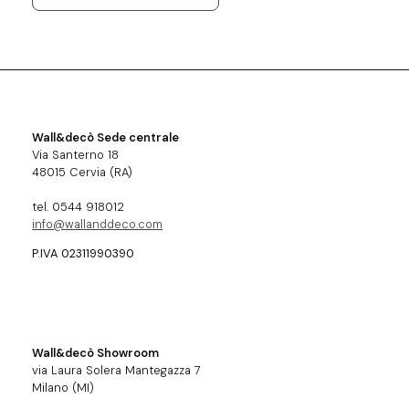
Wall&decò Sede centrale
Via Santerno 18
48015 Cervia (RA)
tel. 0544 918012
info@wallanddeco.com
P.IVA 02311990390
Wall&decò Showroom
via Laura Solera Mantegazza 7
Milano (MI)