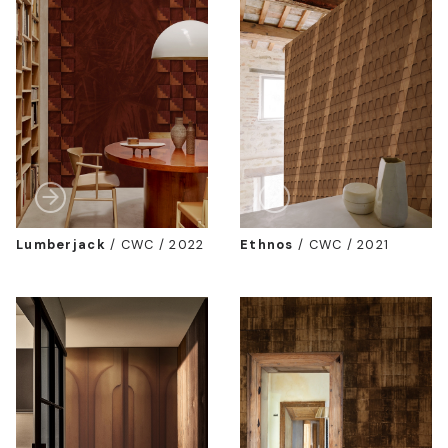
Lumberjack
/
CWC / 2022
Ethnos
/
CWC / 2021