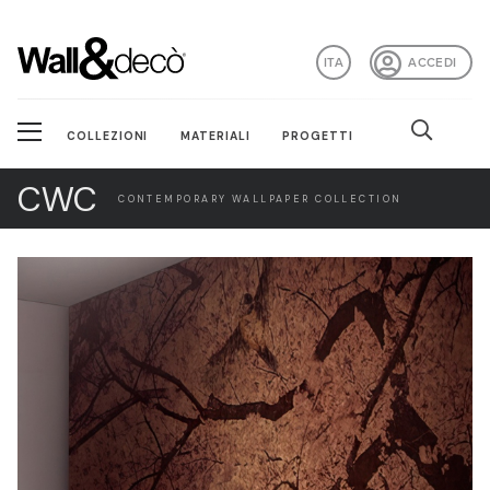
ITA
ACCEDI
COLLEZIONI
MATERIALI
PROGETTI
CWC
CONTEMPORARY WALLPAPER COLLECTION