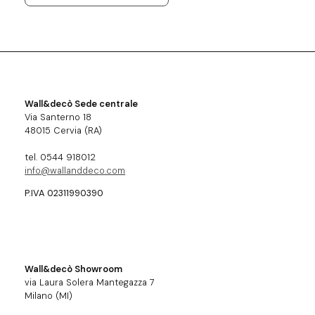
Wall&decò Sede centrale
Via Santerno 18
48015 Cervia (RA)
tel. 0544 918012
info@wallanddeco.com
P.IVA 02311990390
Wall&decò Showroom
via Laura Solera Mantegazza 7
Milano (MI)