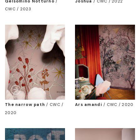
Gelsomino Notturno
/
Joshua
/
CWC / 2022
CWC / 2023
The narrow path
/
CWC /
Ars amandi
/
CWC / 2020
2020