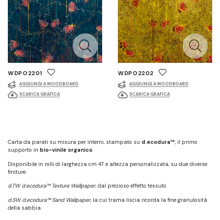
WDPO2201
WDPO2202
AGGIUNGI A MOODBOARD
AGGIUNGI A MOODBOARD
SCARICA GRAFICA
SCARICA GRAFICA
Carta da parati su misura per interni, stampato su
d.ecodura™
, il primo
supporto in
bio-vinile organico
.
Disponibile in rolli di larghezza cm 47 e altezza personalizzata, su due diverse
finiture:
d.TW d.ecodura™ Texture Wallpaper
, dal prezioso effetto tessuto
d.SW d.ecodura™ Sand Wallpaper
, la cui trama liscia ricorda la fine granulosità
della sabbia.