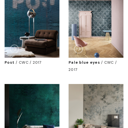
Post
/
CWC / 2017
Pale blue eyes
/
CWC /
2017