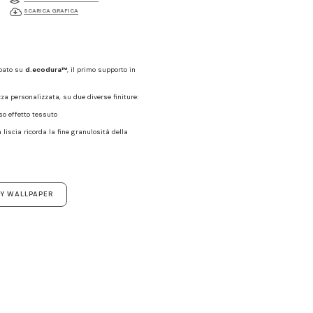
SCARICA GRAFICA
mpato su
d.ecodura™
, il primo supporto in
zza personalizzata, su due diverse finiture:
oso effetto tessuto
a liscia ricorda la fine granulosità della
Y WALLPAPER