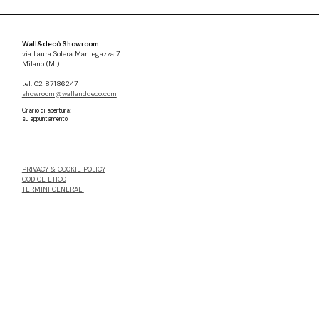
Wall&decò Showroom
via Laura Solera Mantegazza 7
Milano (MI)
tel. 02 87186247
showroom@wallanddeco.com
Orario di apertura:
su appuntamento
PRIVACY & COOKIE POLICY
CODICE ETICO
TERMINI GENERALI