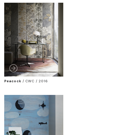
Peacock
/
CWC / 2016