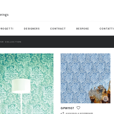
erings
PROGETTI
DESIGNERS
CONTRACT
BESPOKE
CONTATT
ER COLLECTION
GPW1107
AGGIUNGI A MOODBOARD