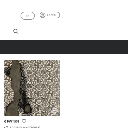
ACCEDI
ITA
I
GPW1108
AGGIUNGI A MOODBOARD