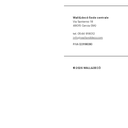
Wall&decò Sede centrale
Via Santerno 18
48015 Cervia (RA)
tel. 0544 918012
info@wallanddeco.com
P.IVA 02311990390
© 2026 WALL&DECÒ