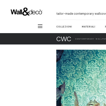
tailor-made contemporary wallcov
COLLEZIONI
MATERIALI
CWC
CONTEMPORARY WALLPAP