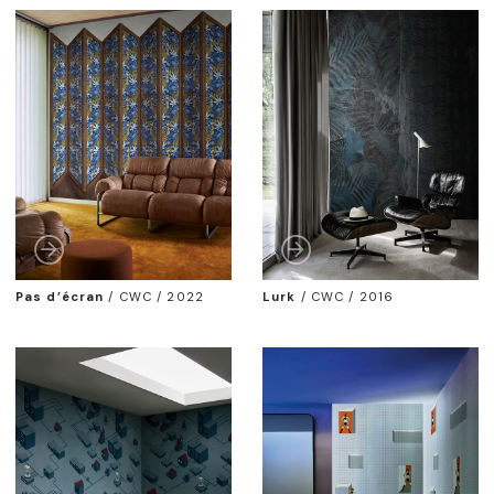
Pas d’écran
/
CWC / 2022
Lurk
/
CWC / 2016