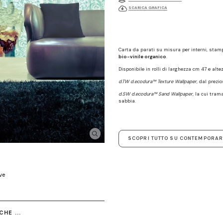
SCARICA GRAFICA
Carta da parati su misura per interni, sta
bio-vinile organico
.
Disponibile in rolli di larghezza cm 47 e alte
d.TW d.ecodura™ Texture Wallpaper
, dal prezi
d.SW d.ecodura™ Sand Wallpaper
, la cui tram
sabbia.
SCOPRI TUTTO SU CONTEMPORAR
ve
HE ...