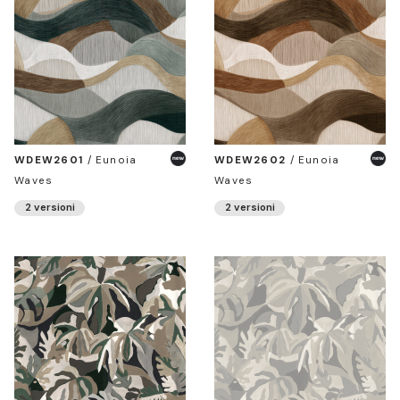
WDEW2601
/
Eunoia
WDEW2602
/
Eunoia
Waves
Waves
2 versioni
2 versioni