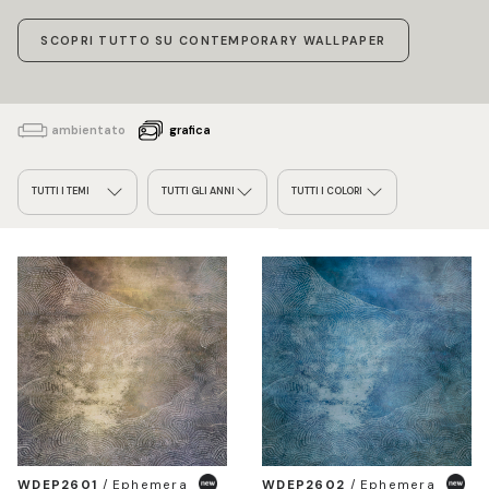
SCOPRI TUTTO SU CONTEMPORARY WALLPAPER
ambientato
grafica
TUTTI I TEMI
TUTTI GLI ANNI
TUTTI I COLORI
WDEP2601
/
Ephemera
WDEP2602
/
Ephemera