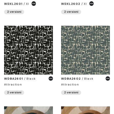
WDXL2601
/
Xl
WDXL2602
/
Xl
2 versioni
2 versioni
WDBA2601
/
Black
WDBA2602
/
Black
Attraction
Attraction
2 versioni
2 versioni