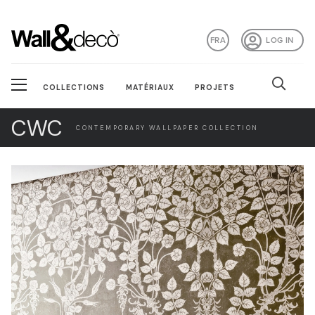
FRA
LOG IN
COLLECTIONS
MATÉRIAUX
PROJETS
CWC
CONTEMPORARY WALLPAPER COLLECTION