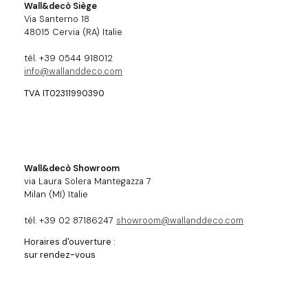
Wall&decò Siège
Via Santerno 18
48015 Cervia (RA) Italie
tél. +39 0544 918012
info@wallanddeco.com
TVA IT02311990390
Wall&decò Showroom
via Laura Solera Mantegazza 7
Milan (MI) Italie
tél. +39 02 87186247
showroom@wallanddeco.com
Horaires d'ouverture :
sur rendez-vous