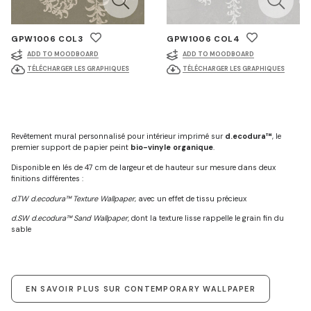
GPW1006 COL3
GPW1006 COL4
ADD TO MOODBOARD
ADD TO MOODBOARD
TÉLÉCHARGER LES GRAPHIQUES
TÉLÉCHARGER LES GRAPHIQUES
Revêtement mural personnalisé pour intérieur imprimé sur
d.ecodura™
, le
premier support de papier peint
bio-vinyle organique
.
Disponible en lés de 47 cm de largeur et de hauteur sur mesure dans deux
finitions différentes :
d.TW d.ecodura™ Texture Wallpaper
, avec un effet de tissu précieux
d.SW d.ecodura™ Sand Wallpaper,
dont la texture lisse rappelle le grain fin du
sable
EN SAVOIR PLUS SUR CONTEMPORARY WALLPAPER