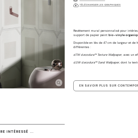
TÉLÉCHARGER LES GRAPHIQUES
Revêtement mural personnalisé pour intérie
support de papier peint
bio-vinyle organiq
Disponible en lés de 47 cm de largeur et de
différentes :
d.TW d.ecodura™ Texture Wallpaper
, avec un e
d.SW d.ecodura™ Sand Wallpaper,
dont la text
EN SAVOIR PLUS SUR CONTEMPO
E INTÉRESSÉ ...