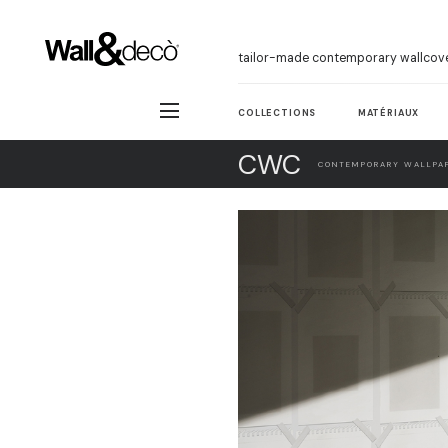
tailor-made contemporary wallcov
COLLECTIONS
MATÉRIAUX
CWC
CONTEMPORARY WALLPAP