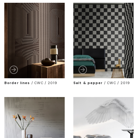
Border lines
/
CWC / 2019
Salt & pepper
/
CWC / 2019