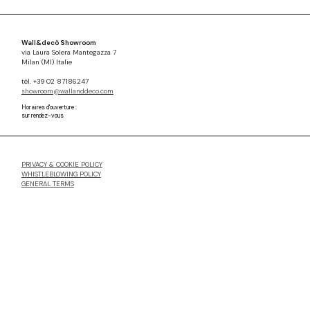
Wall&decò Showroom
via Laura Solera Mantegazza 7
Milan (MI) Italie
tél. +39 02 87186247
showroom@wallanddeco.com
Horaires d'ouverture :
sur rendez-vous
PRIVACY & COOKIE POLICY
WHISTLEBLOWING POLICY
GENERAL TERMS