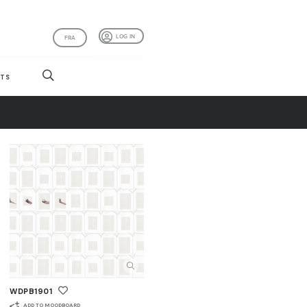
LOG IN
FRA
TS
WDPB1901
ADD TO MOODBOARD