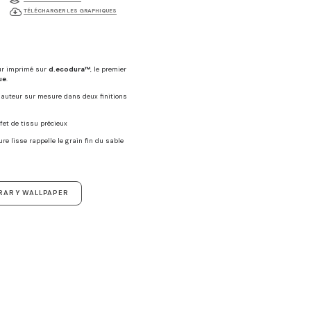
TÉLÉCHARGER LES GRAPHIQUES
ur imprimé sur
d.ecodura™
, le premier
ue
.
 hauteur sur mesure dans deux finitions
ffet de tissu précieux
ure lisse rappelle le grain fin du sable
RARY WALLPAPER