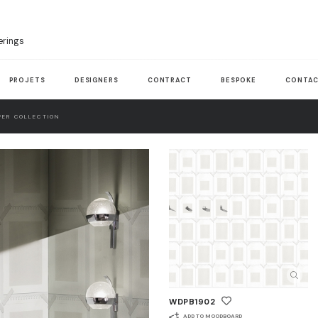
erings
PROJETS
DESIGNERS
CONTRACT
BESPOKE
CONTAC
ER COLLECTION
WDPB1902
ADD TO MOODBOARD