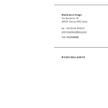
Wall&decò Siège
Via Santerno 18
48015 Cervia (RA) Italie
tél. +39 0544 918012
info@wallanddeco.com
TVA IT02311990390
© 2026 WALL&DECÒ