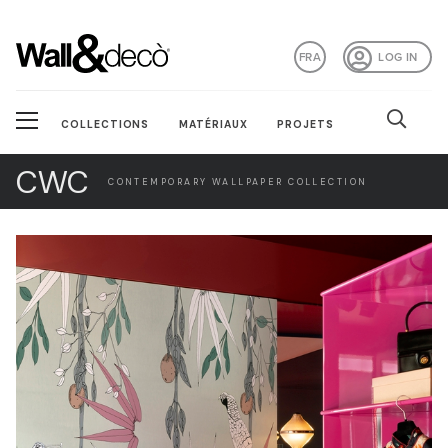
FRA
LOG IN
COLLECTIONS
MATÉRIAUX
PROJETS
CWC
CONTEMPORARY WALLPAPER COLLECTION