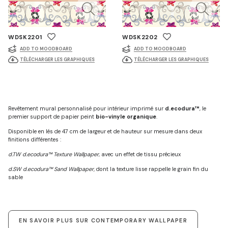
WDSK2201
WDSK2202
ADD TO MOODBOARD
ADD TO MOODBOARD
TÉLÉCHARGER LES GRAPHIQUES
TÉLÉCHARGER LES GRAPHIQUES
Revêtement mural personnalisé pour intérieur imprimé sur
d.ecodura™
, le
premier support de papier peint
bio-vinyle organique
.
Disponible en lés de 47 cm de largeur et de hauteur sur mesure dans deux
finitions différentes :
d.TW d.ecodura™ Texture Wallpaper
, avec un effet de tissu précieux
d.SW d.ecodura™ Sand Wallpaper,
dont la texture lisse rappelle le grain fin du
sable
EN SAVOIR PLUS SUR CONTEMPORARY WALLPAPER