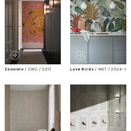
Zoonimo
/
CWC / 2017
Love Birds
/
WET / 2024-1