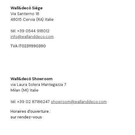
Wall&decò Siège
Via Santerno 18
48015 Cervia (RA) Italie
tél. +39 0544 918012
info@wallanddeco.com
TVA IT02311990390
Wall&decò Showroom
via Laura Solera Mantegazza 7
Milan (MI) Italie
tél. +39 02 87186247
showroom@wallanddeco.com
Horaires d'ouverture :
sur rendez-vous