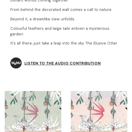
Distant worlds coming together.
From behind the decorated wall comes a call to nature.
Beyond it, a dreamlike view unfolds.
Colourful feathers and large tails enliven a mysterious
garden.
It's all there, just take a leap into the sky. The Elusive Otter
LISTEN TO THE AUDIO CONTRIBUTION