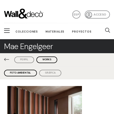
ESP
ACCESO
COLECCIONES
MATERIALES
PROYECTOS
Mae Engelgeer
PERFIL
WORKS
FOTO AMBIENTAL
GRÁFICA