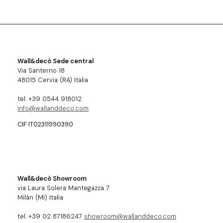
Wall&decò Sede central
Via Santerno 18
48015 Cervia (RA) Italia
tel. +39 0544 918012
info@wallanddeco.com
CIF IT02311990390
Wall&decò Showroom
via Laura Solera Mantegazza 7
Milán (MI) Italia
tel. +39 02 87186247
showroom@wallanddeco.com