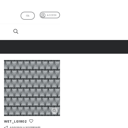
ACCEDI
ITA
I
WET_LG1802
AGGIUNGI A MOODBOARD