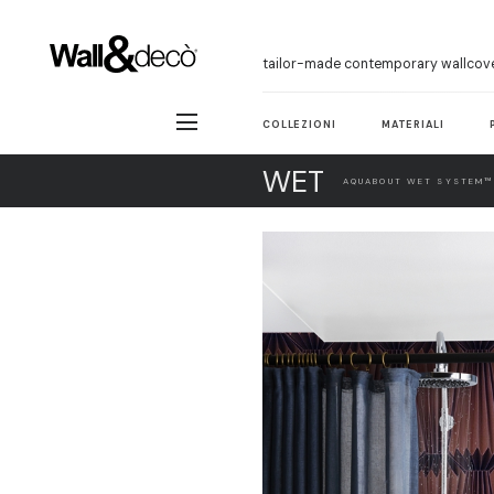
tailor-made contemporary wallcov
COLLEZIONI
MATERIALI
WET
AQUABOUT WET SYSTEM™