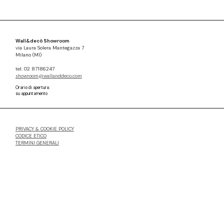
Wall&decò Showroom
via Laura Solera Mantegazza 7
Milano (MI)
tel. 02 87186247
showroom@wallanddeco.com
Orario di apertura:
su appuntamento
PRIVACY & COOKIE POLICY
CODICE ETICO
TERMINI GENERALI