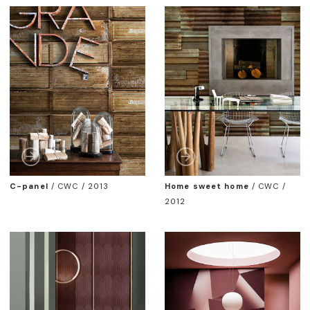
C-panel
/
CWC / 2013
Home sweet home
/
CWC /
2012