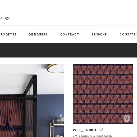
erings
PROGETTI
DESIGNERS
CONTRACT
BESPOKE
CONTATT
WET_LG1801
AGGIUNGI A MOODBOARD