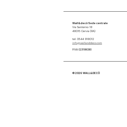
Wall&decò Sede centrale
Via Santerno 18
48015 Cervia (RA)
tel. 0544 918012
info@wallanddeco.com
P.IVA 02311990390
© 2026 WALL&DECÒ