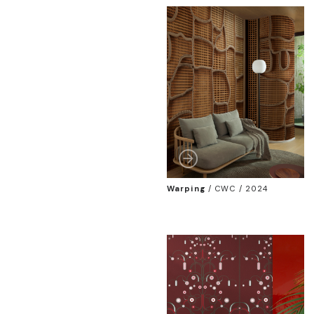
Warping
/
CWC / 2024