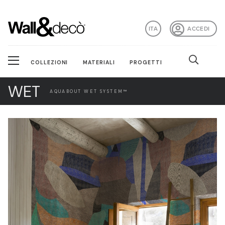
ITA
ACCEDI
COLLEZIONI
MATERIALI
PROGETTI
WET
AQUABOUT WET SYSTEM™