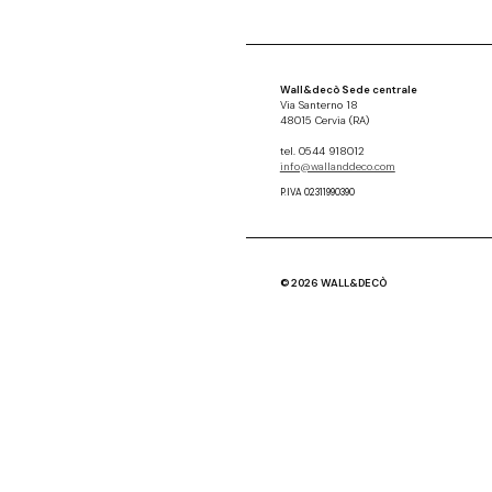
Wall&decò Sede centrale
Via Santerno 18
48015 Cervia (RA)
tel. 0544 918012
info@wallanddeco.com
P.IVA 02311990390
© 2026 WALL&DECÒ