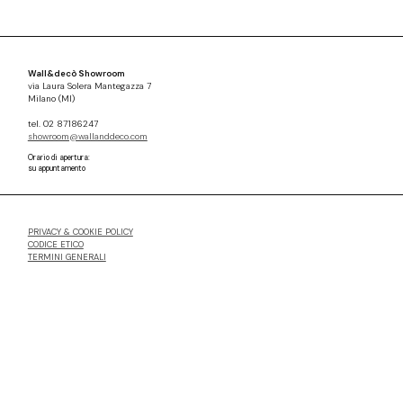
Wall&decò Showroom
via Laura Solera Mantegazza 7
Milano (MI)
tel. 02 87186247
showroom@wallanddeco.com
Orario di apertura:
su appuntamento
PRIVACY & COOKIE POLICY
CODICE ETICO
TERMINI GENERALI