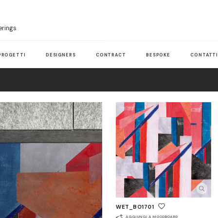
erings
PROGETTI
DESIGNERS
CONTRACT
BESPOKE
CONTATT
WET_BO1701
AGGIUNGI A MOODBOARD