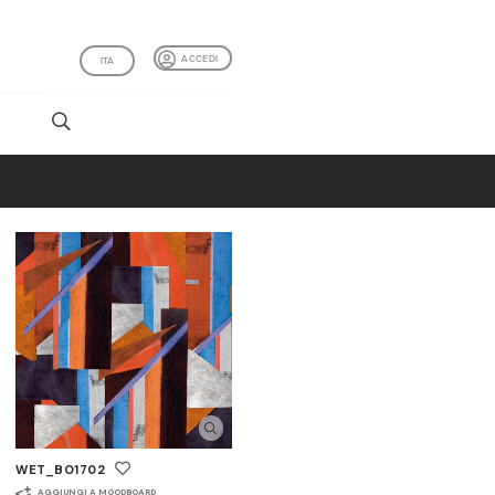
ACCEDI
ITA
I
WET_BO1702
AGGIUNGI A MOODBOARD