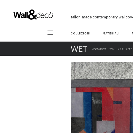
tailor-made contemporary wallcov
COLLEZIONI
MATERIALI
WET
AQUABOUT WET SYSTEM™