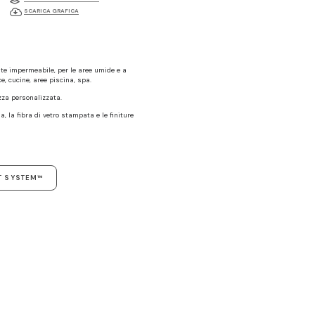
SCARICA GRAFICA
te impermeabile, per le aree umide e a
e, cucine, aree piscina, spa.
ezza personalizzata.
a, la fibra di vetro stampata e le finiture
T SYSTEM™