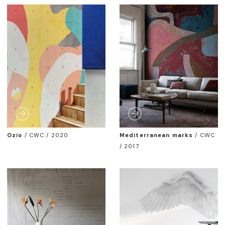
Ozio
/
CWC / 2020
Mediterranean marks
/
CWC
/ 2017