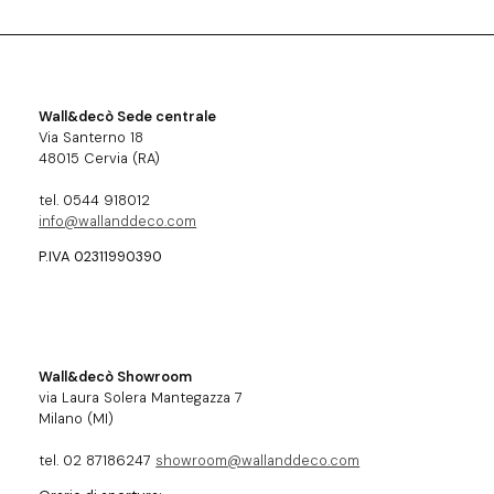
Wall&decò Sede centrale
Via Santerno 18
48015 Cervia (RA)
tel. 0544 918012
info@wallanddeco.com
P.IVA 02311990390
Wall&decò Showroom
via Laura Solera Mantegazza 7
Milano (MI)
tel. 02 87186247
showroom@wallanddeco.com