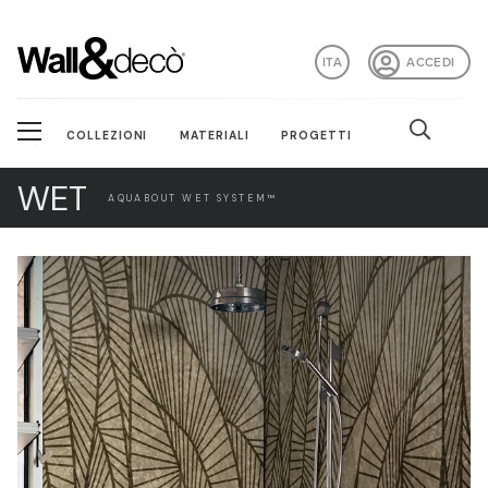
ITA
ACCEDI
COLLEZIONI
MATERIALI
PROGETTI
WET
AQUABOUT WET SYSTEM™