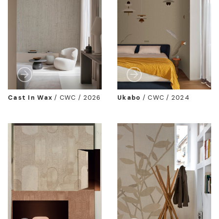
Cast In Wax
/
CWC / 2026
Ukabo
/
CWC / 2024