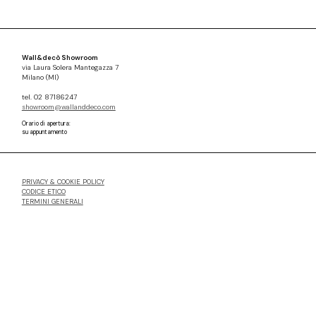
Wall&decò Showroom
via Laura Solera Mantegazza 7
Milano (MI)
tel. 02 87186247
showroom@wallanddeco.com
Orario di apertura:
su appuntamento
PRIVACY & COOKIE POLICY
CODICE ETICO
TERMINI GENERALI