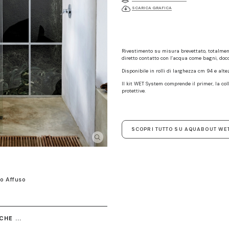
SCARICA GRAFICA
Rivestimento su misura brevettato, totalmen
diretto contatto con l’acqua come bagni, docc
Disponibile in rolli di larghezza cm 94 e alt
Il kit WET System comprende il primer, la coll
protettive.
SCOPRI TUTTO SU AQUABOUT WE
o Affuso
HE ...