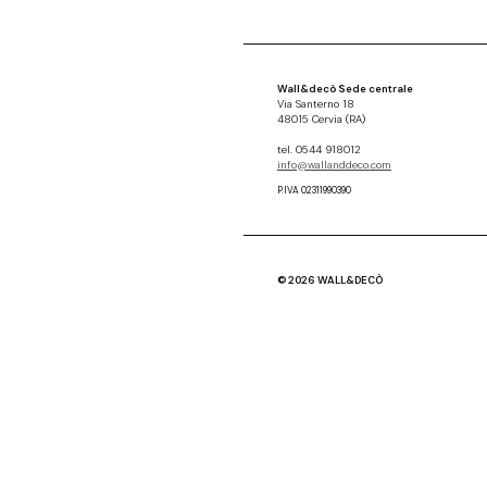
Wall&decò Sede centrale
Via Santerno 18
48015 Cervia (RA)
tel. 0544 918012
info@wallanddeco.com
P.IVA 02311990390
© 2026 WALL&DECÒ