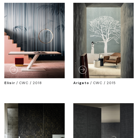
Elisir
/
CWC / 2018
Arigato
/
CWC / 2015