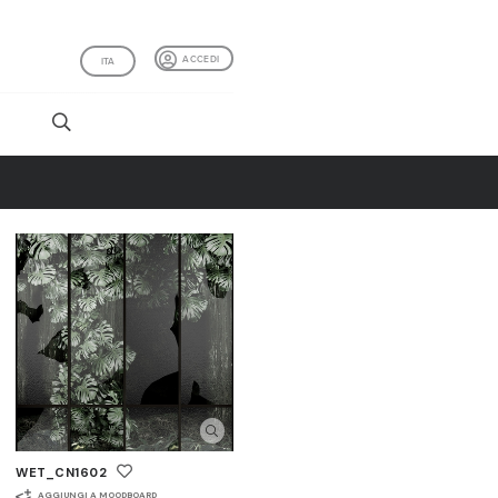
ACCEDI
ITA
I
WET_CN1602
AGGIUNGI A MOODBOARD