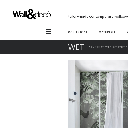
tailor-made contemporary wallcov
COLLEZIONI
MATERIALI
WET
AQUABOUT WET SYSTEM™