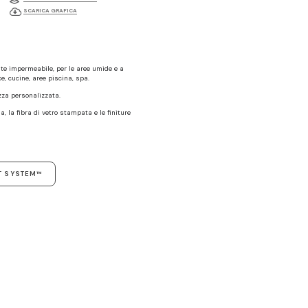
SCARICA GRAFICA
te impermeabile, per le aree umide e a
e, cucine, aree piscina, spa.
ezza personalizzata.
a, la fibra di vetro stampata e le finiture
T SYSTEM™