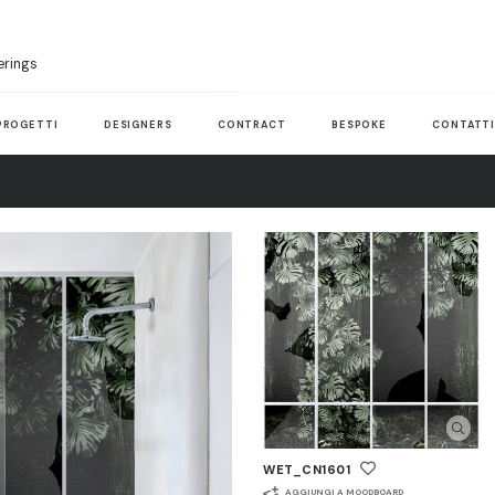
erings
PROGETTI
DESIGNERS
CONTRACT
BESPOKE
CONTATT
WET_CN1601
AGGIUNGI A MOODBOARD