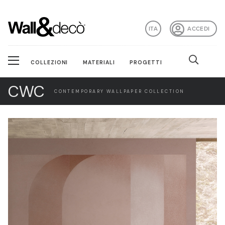
ITA
ACCEDI
COLLEZIONI
MATERIALI
PROGETTI
CWC
CONTEMPORARY WALLPAPER COLLECTION