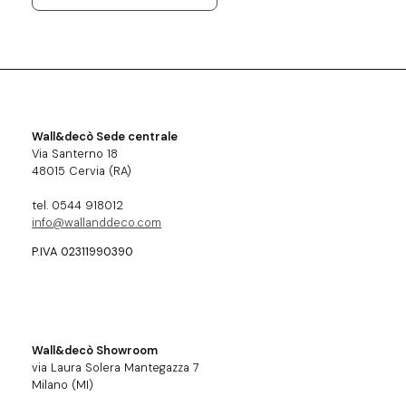
Wall&decò Sede centrale
Via Santerno 18
48015 Cervia (RA)
tel. 0544 918012
info@wallanddeco.com
P.IVA 02311990390
Wall&decò Showroom
via Laura Solera Mantegazza 7
Milano (MI)