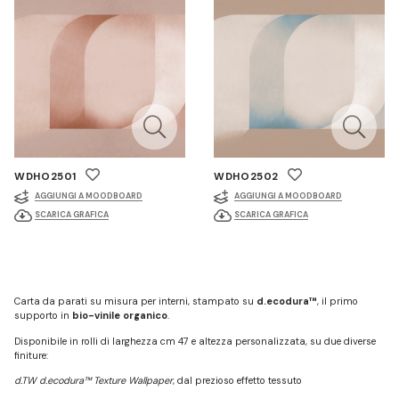
WDHO2501
WDHO2502
AGGIUNGI A MOODBOARD
AGGIUNGI A MOODBOARD
SCARICA GRAFICA
SCARICA GRAFICA
Carta da parati su misura per interni, stampato su
d.ecodura™
, il primo
supporto in
bio-vinile organico
.
Disponibile in rolli di larghezza cm 47 e altezza personalizzata, su due diverse
finiture:
d.TW d.ecodura™ Texture Wallpaper
, dal prezioso effetto tessuto