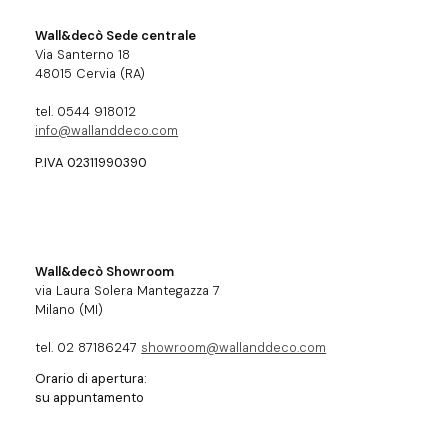
Wall&decò Sede centrale
Via Santerno 18
48015 Cervia (RA)
tel. 0544 918012
info@wallanddeco.com
P.IVA 02311990390
Wall&decò Showroom
via Laura Solera Mantegazza 7
Milano (MI)
tel. 02 87186247
showroom@wallanddeco.com
Orario di apertura:
su appuntamento