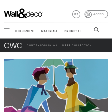
ITA
ACCEDI
COLLEZIONI
MATERIALI
PROGETTI
CWC
CONTEMPORARY WALLPAPER COLLECTION