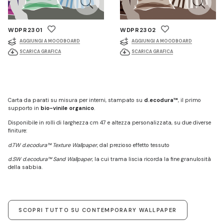
WDPR2301
WDPR2302
AGGIUNGI A MOODBOARD
AGGIUNGI A MOODBOARD
SCARICA GRAFICA
SCARICA GRAFICA
Carta da parati su misura per interni, stampato su
d.ecodura™
, il primo
supporto in
bio-vinile organico
.
Disponibile in rolli di larghezza cm 47 e altezza personalizzata, su due diverse
finiture:
d.TW d.ecodura™ Texture Wallpaper
, dal prezioso effetto tessuto
d.SW d.ecodura™ Sand Wallpaper
, la cui trama liscia ricorda la fine granulosità
della sabbia.
SCOPRI TUTTO SU CONTEMPORARY WALLPAPER