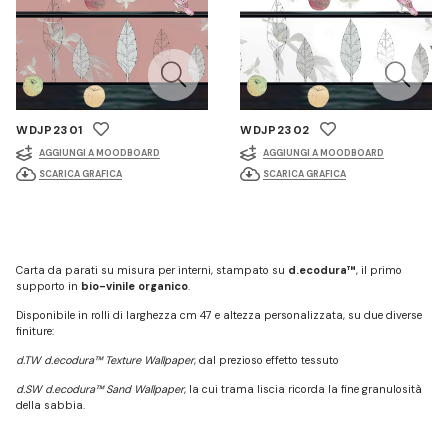
WDJP2301
WDJP2302
AGGIUNGI A MOODBOARD
AGGIUNGI A MOODBOARD
SCARICA GRAFICA
SCARICA GRAFICA
Carta da parati su misura per interni, stampato su
d.ecodura™
, il primo
supporto in
bio-vinile organico
.
Disponibile in rolli di larghezza cm 47 e altezza personalizzata, su due diverse
finiture:
d.TW d.ecodura™ Texture Wallpaper
, dal prezioso effetto tessuto
d.SW d.ecodura™ Sand Wallpaper
, la cui trama liscia ricorda la fine granulosità
della sabbia.