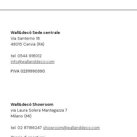
Wall&decò Sede centrale
Via Santerno 18
48015 Cervia (RA)
tel. 0544 918012
info@wallanddeco.com
P.IVA 02311990390
Wall&decò Showroom
via Laura Solera Mantegazza 7
Milano (MI)
tel. 02 87186247
showroom@wallanddeco.com