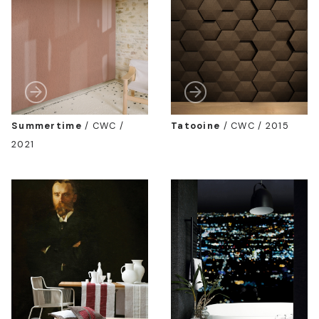
Summertime
/
CWC /
Tatooine
/
CWC / 2015
2021