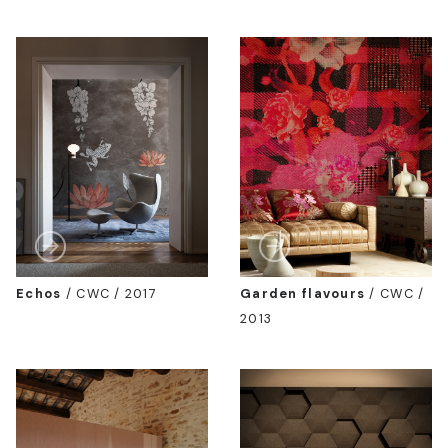
Echos
/
CWC / 2017
Garden flavours
/
CWC /
2013