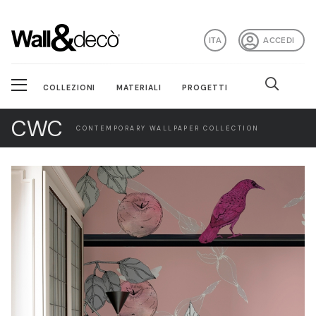
ITA
ACCEDI
COLLEZIONI
MATERIALI
PROGETTI
CWC
CONTEMPORARY WALLPAPER COLLECTION