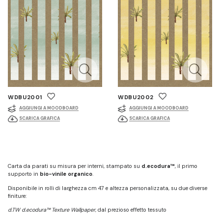
WDBU2001
WDBU2002
AGGIUNGI A MOODBOARD
AGGIUNGI A MOODBOARD
SCARICA GRAFICA
SCARICA GRAFICA
Carta da parati su misura per interni, stampato su
d.ecodura™
, il primo
supporto in
bio-vinile organico
.
Disponibile in rolli di larghezza cm 47 e altezza personalizzata, su due diverse
finiture:
d.TW d.ecodura™ Texture Wallpaper
, dal prezioso effetto tessuto