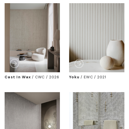
Cast In Wax
/
CWC / 2026
Yoku
/
EWC / 2021