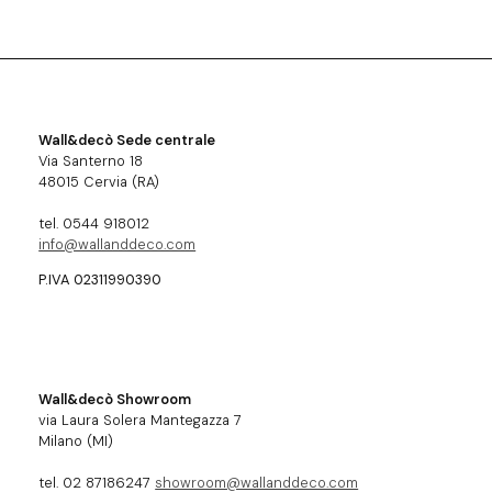
Wall&decò Sede centrale
Via Santerno 18
48015 Cervia (RA)
tel. 0544 918012
info@wallanddeco.com
P.IVA 02311990390
Wall&decò Showroom
via Laura Solera Mantegazza 7
Milano (MI)
tel. 02 87186247
showroom@wallanddeco.com