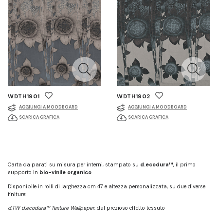
WDTH1901
WDTH1902
AGGIUNGI A MOODBOARD
AGGIUNGI A MOODBOARD
SCARICA GRAFICA
SCARICA GRAFICA
Carta da parati su misura per interni, stampato su
d.ecodura™
, il primo
supporto in
bio-vinile organico
.
Disponibile in rolli di larghezza cm 47 e altezza personalizzata, su due diverse
finiture:
d.TW d.ecodura™ Texture Wallpaper
, dal prezioso effetto tessuto