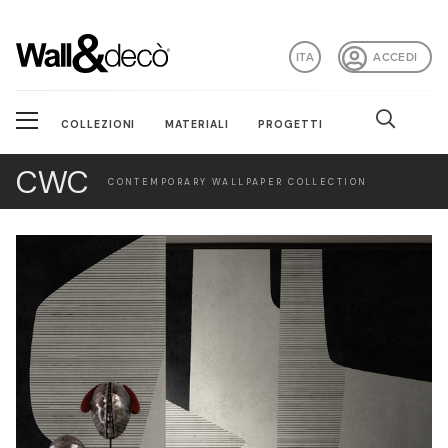
ITA
ACCEDI
COLLEZIONI
MATERIALI
PROGETTI
CWC
CONTEMPORARY WALLPAPER COLLECTION