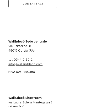
CONTATTACI
Wall&decò Sede centrale
Via Santerno 18
48015 Cervia (RA)
tel. 0544 918012
info@wallanddeco.com
P.IVA 02311990390
Wall&decò Showroom
via Laura Solera Mantegazza 7
Milano (MI)