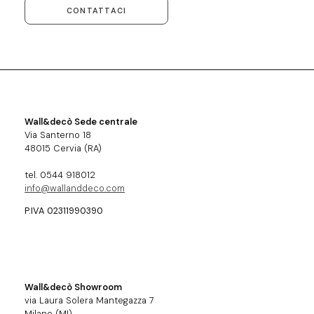
CONTATTACI
Wall&decò Sede centrale
Via Santerno 18
48015 Cervia (RA)
tel. 0544 918012
info@wallanddeco.com
P.IVA 02311990390
Wall&decò Showroom
via Laura Solera Mantegazza 7
Milano (MI)