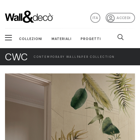
ITA
ACCEDI
COLLEZIONI
MATERIALI
PROGETTI
CWC
CONTEMPORARY WALLPAPER COLLECTION