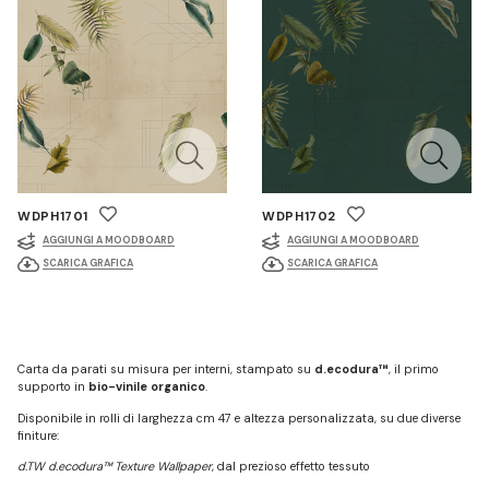
WDPH1701
WDPH1702
AGGIUNGI A MOODBOARD
AGGIUNGI A MOODBOARD
SCARICA GRAFICA
SCARICA GRAFICA
Carta da parati su misura per interni, stampato su
d.ecodura™
, il primo
supporto in
bio-vinile organico
.
Disponibile in rolli di larghezza cm 47 e altezza personalizzata, su due diverse
finiture:
d.TW d.ecodura™ Texture Wallpaper
, dal prezioso effetto tessuto