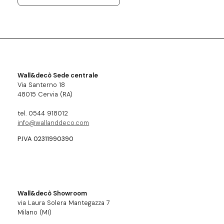
Wall&decò Sede centrale
Via Santerno 18
48015 Cervia (RA)
tel. 0544 918012
info@wallanddeco.com
P.IVA 02311990390
Wall&decò Showroom
via Laura Solera Mantegazza 7
Milano (MI)