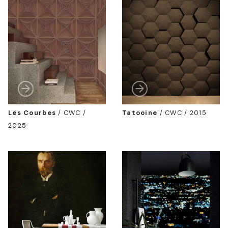
Les Courbes
/
CWC /
Tatooine
/
CWC / 2015
2025