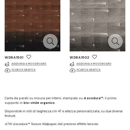
WDRA1501
WDRA1502
AGGIUNGI A MOODBOARD
AGGIUNGI A MOODBOARD
SCARICA GRAFICA
SCARICA GRAFICA
Carta da parati su misura per interni, stampato su
d.ecodura™
, il primo
supporto in
bio-vinile organico
.
Disponibile in rolli di larghezza cm 47 e altezza personalizzata, su due diverse
finiture:
d.TW d.ecodura™ Texture Wallpaper
, dal prezioso effetto tessuto