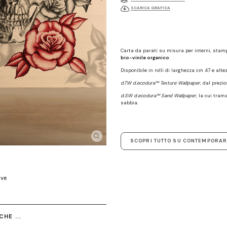
SCARICA GRAFICA
Carta da parati su misura per interni, sta
bio-vinile organico
.
Disponibile in rolli di larghezza cm 47 e alte
d.TW d.ecodura™ Texture Wallpaper
, dal prezi
d.SW d.ecodura™ Sand Wallpaper
, la cui tram
sabbia.
SCOPRI TUTTO SU CONTEMPORAR
ive
HE ...