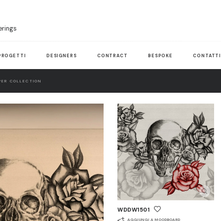
erings
PROGETTI
DESIGNERS
CONTRACT
BESPOKE
CONTATT
ER COLLECTION
WDDW1501
AGGIUNGI A MOODBOARD