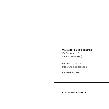
Wall&decò Sede centrale
Via Santerno 18
48015 Cervia (RA)
tel. 0544 918012
info@wallanddeco.com
P.IVA 02311990390
© 2026 WALL&DECÒ