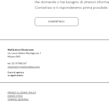
Hai domande o hai bisogno di ulteriori informaz
Contattaci e ti risponderemo prima possibile.
CONTATTACI
Wall&decò Showroom
via Laura Solera Mantegazza 7
Milano (MI)
tel. 02 87186247
showroom@wallanddeco.com
Orario di apertura:
su appuntamento
PRIVACY & COOKIE POLICY
CODICE ETICO
TERMINI GENERALI