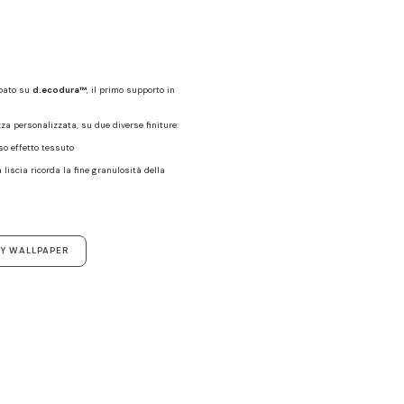
mpato su
d.ecodura™
, il primo supporto in
zza personalizzata, su due diverse finiture:
oso effetto tessuto
a liscia ricorda la fine granulosità della
Y WALLPAPER