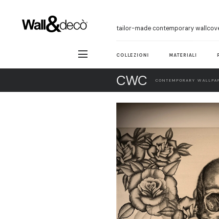
tailor-made contemporary wallcov
COLLEZIONI
MATERIALI
CWC
CONTEMPORARY WALLPAP