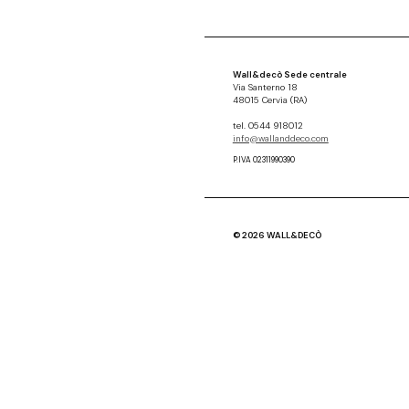
Wall&decò Sede centrale
Via Santerno 18
48015 Cervia (RA)
tel. 0544 918012
info@wallanddeco.com
P.IVA 02311990390
© 2026 WALL&DECÒ