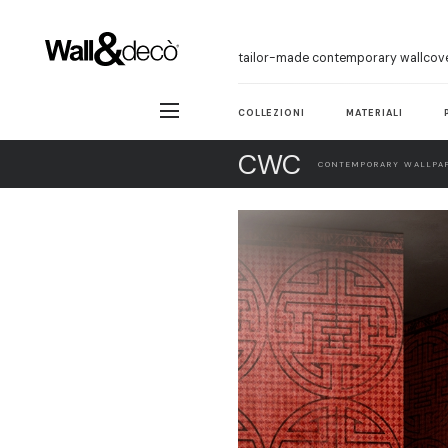
tailor-made contemporary wallcov
COLLEZIONI
MATERIALI
CWC
CONTEMPORARY WALLPAP