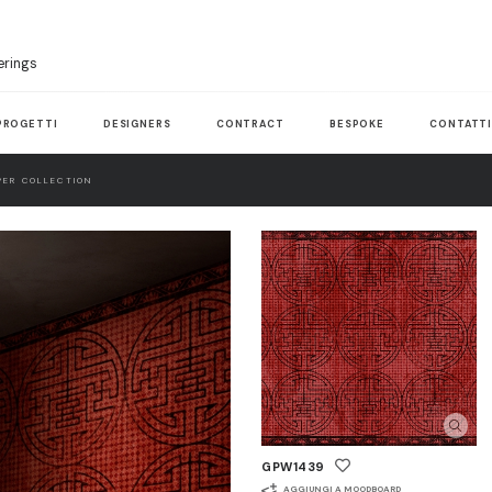
erings
PROGETTI
DESIGNERS
CONTRACT
BESPOKE
CONTATT
ER COLLECTION
GPW1439
AGGIUNGI A MOODBOARD