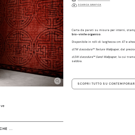
SCARICA GRAFICA
Carta da parati su misura per interni, sta
bio-vinile organico
.
Disponibile in rolli di larghezza cm 47 e alte
d.TW d.ecodura™ Texture Wallpaper
, dal prezi
d.SW d.ecodura™ Sand Wallpaper
, la cui tram
sabbia.
SCOPRI TUTTO SU CONTEMPORAR
ive
HE ...