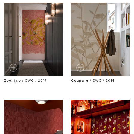
Zoonimo
/
CWC / 2017
Coupure
/
CWC / 2014