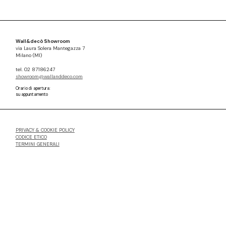
Wall&decò Showroom
via Laura Solera Mantegazza 7
Milano (MI)
tel. 02 87186247
showroom@wallanddeco.com
Orario di apertura:
su appuntamento
PRIVACY & COOKIE POLICY
CODICE ETICO
TERMINI GENERALI