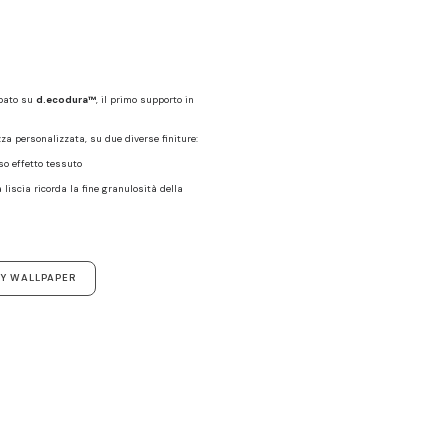
mpato su
d.ecodura™
, il primo supporto in
zza personalizzata, su due diverse finiture:
oso effetto tessuto
a liscia ricorda la fine granulosità della
Y WALLPAPER