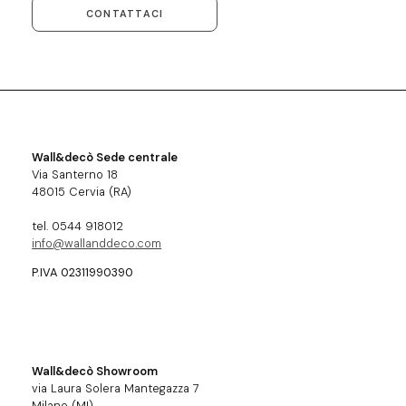
CONTATTACI
Wall&decò Sede centrale
Via Santerno 18
48015 Cervia (RA)
tel. 0544 918012
info@wallanddeco.com
P.IVA 02311990390
Wall&decò Showroom
via Laura Solera Mantegazza 7
Milano (MI)