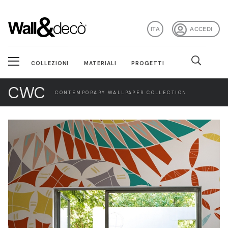
ITA
ACCEDI
COLLEZIONI
MATERIALI
PROGETTI
CWC
CONTEMPORARY WALLPAPER COLLECTION