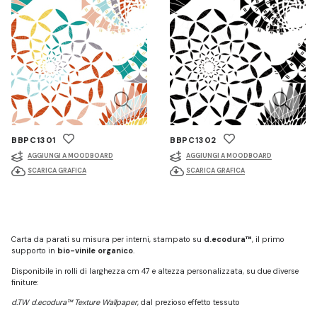
BBPC1301
BBPC1302
AGGIUNGI A MOODBOARD
AGGIUNGI A MOODBOARD
SCARICA GRAFICA
SCARICA GRAFICA
Carta da parati su misura per interni, stampato su
d.ecodura™
, il primo
supporto in
bio-vinile organico
.
Disponibile in rolli di larghezza cm 47 e altezza personalizzata, su due diverse
finiture:
d.TW d.ecodura™ Texture Wallpaper
, dal prezioso effetto tessuto