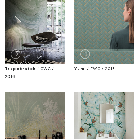
Trap stratch
/
CWC /
Yumi
/
EWC / 2018
2016