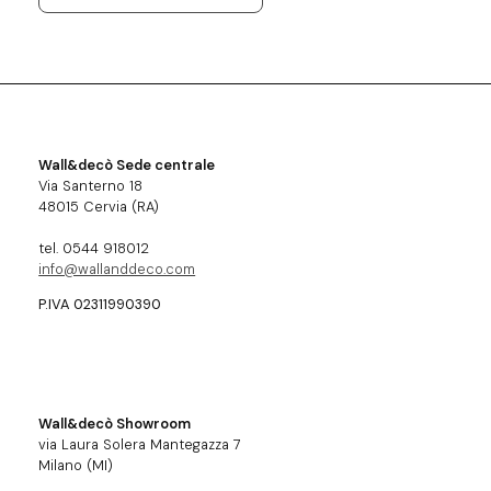
Wall&decò Sede centrale
Via Santerno 18
48015 Cervia (RA)
tel. 0544 918012
info@wallanddeco.com
P.IVA 02311990390
Wall&decò Showroom
via Laura Solera Mantegazza 7
Milano (MI)