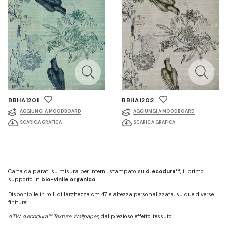
BBHA1201
BBHA1202
AGGIUNGI A MOODBOARD
AGGIUNGI A MOODBOARD
SCARICA GRAFICA
SCARICA GRAFICA
Carta da parati su misura per interni, stampato su
d.ecodura™
, il primo
supporto in
bio-vinile organico
.
Disponibile in rolli di larghezza cm 47 e altezza personalizzata, su due diverse
finiture:
d.TW d.ecodura™ Texture Wallpaper
, dal prezioso effetto tessuto