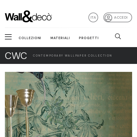
ITA
ACCEDI
COLLEZIONI
MATERIALI
PROGETTI
CWC
CONTEMPORARY WALLPAPER COLLECTION